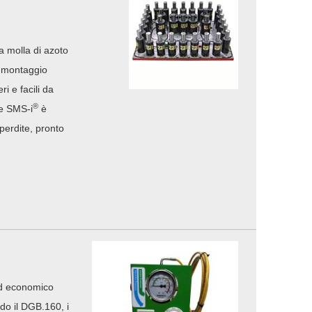
 a molla di azoto
i montaggio
i e facili da
®
e SMS-i
è
 perdite, pronto
ed economico
ndo il DGB.160, i