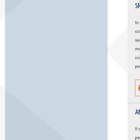
SM
In
co
se
ma
co
pe
A
Il
pe