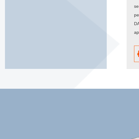
se
pe
DA
ap