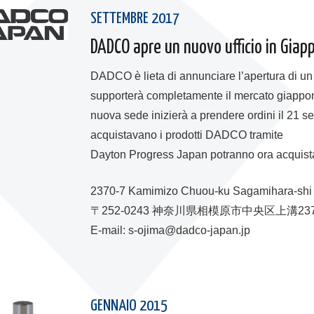
SETTEMBRE 2017
DADCO apre un nuovo ufficio in Giap
DADCO è lieta di annunciare l’apertura di un
supporterà completamente il mercato giappones
nuova sede inizierà a prendere ordini il 21 s
acquistavano i prodotti DADCO tramite
Dayton Progress Japan potranno ora acquis
2370-7 Kamimizo Chuou-ku Sagamihara-sh
〒252-0243 神奈川県相模原市中央区上溝23
E-mail: s-ojima@dadco-japan.jp
GENNAIO 2015