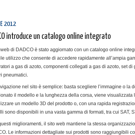
LE 2012
O introduce un catalogo online integrato
to web di DADCO è stato aggiornato con un catalogo online integr
cile utilizzo che consente di accedere rapidamente all’ampia ga
vatori a gas di azoto, componenti collegati a gas di azoto, set 
ri pneumatici.
vigazione nel sito è semplice: basta scegliere l’immagine o la de
ionato il modello e la lunghezza della corsa, viene visualizzata l
lizzare un modello 3D del prodotto o, con una rapida registrazi
li sono disponibili in una vasta gamma di formati, tra cui SAT
uesti miglioramenti, il sito web mantiene la stessa organizzazion
. Le informazioni dettagliate sui prodotti sono raggiungibili con p