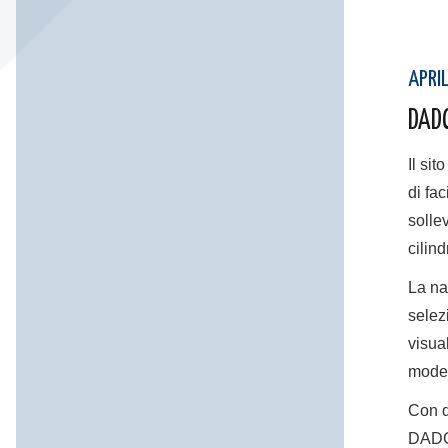
APRI
DADC
Il si
di fa
solle
cilind
La na
selez
visua
model
Con q
DADCO