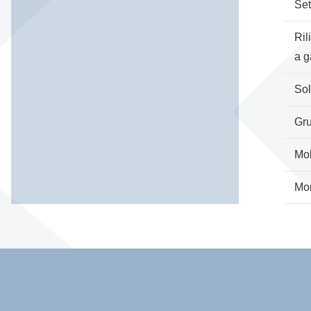
Set
Ril
a g
Sol
Gru
Mol
Mor