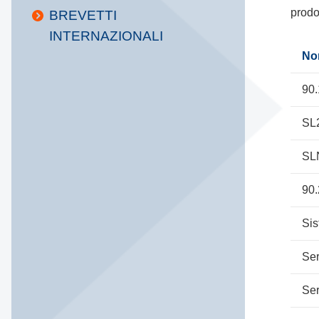
prodo
BREVETTI
INTERNAZIONALI
Nom
90
SL2
SL
90.
Sis
Se
Se