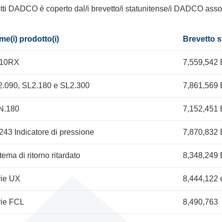
tti DADCO è coperto dal/i brevetto/i statunitense/i DADCO assoc
e(i) prodotto(i)
Brevetto s
.10RX
7,559,542
.090, SL2.180 e SL2.300
7,861,569
N.180
7,152,451
243 Indicatore di pressione
7,870,832
tema di ritorno ritardato
8,348,249
rie UX
8,444,122 
rie FCL
8,490,763