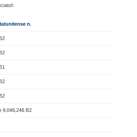
iato/i:
tatunitense n.
 B2
 B2
 B1
 B2
 B2
e 9,046,246 B2