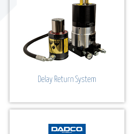
w and
Mo
Delay Return System
tor