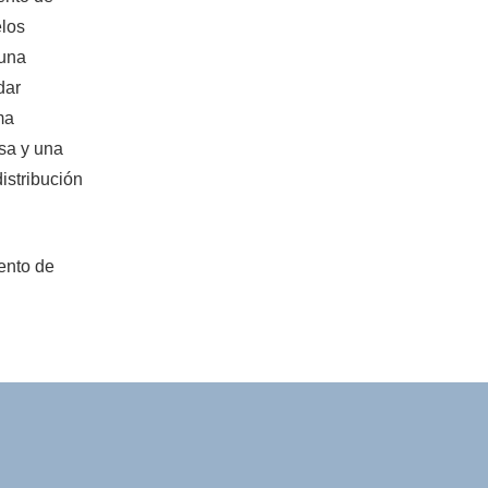
elos
 una
dar
ma
sa y una
istribución
ento de