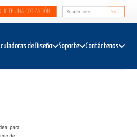
Search
OLICITE UNA COTIZACIÓN
for:
lculadoras de Diseño
Soporte
Contáctenos
deal para
ento de