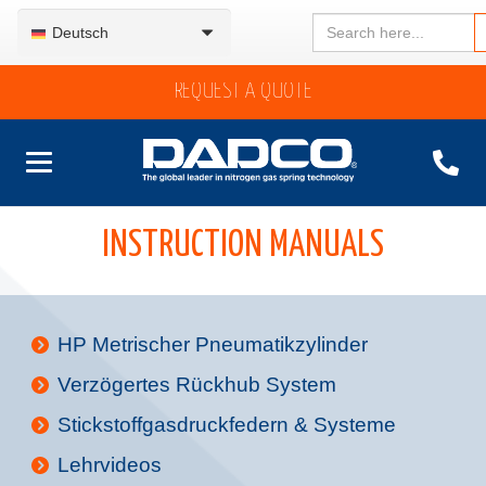
Search
Deutsch
for:
REQUEST A QUOTE
INSTRUCTION MANUALS
HP Metrischer Pneumatikzylinder
Verzögertes Rückhub System
Stickstoffgasdruckfedern & Systeme
Lehrvideos