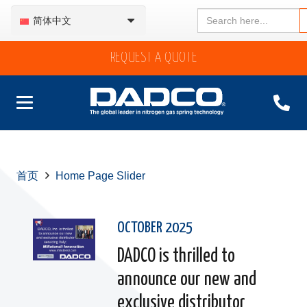
Search
简体中文
for:
REQUEST A QUOTE
首页
Home Page Slider
OCTOBER 2025
DADCO is thrilled to
announce our new and
exclusive distributor