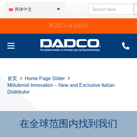
Search
简体中文
for:
REQUEST A QUOTE
首页
Home Page Slider
Millutensil Innovation – New and Exclusive Italian
Distributor
在全球范围内找到我们