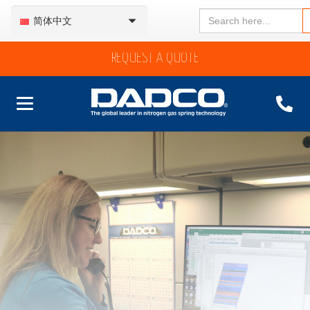
Search
简体中文
for:
REQUEST A QUOTE