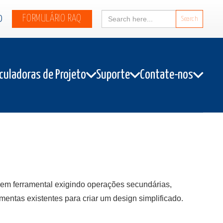
Search
0
FORMULÁRIO RAQ
for:
culadoras de Projeto
Suporte
Contate-nos
 ferramental exigindo operações secundárias,
mentas existentes para criar um design simplificado.