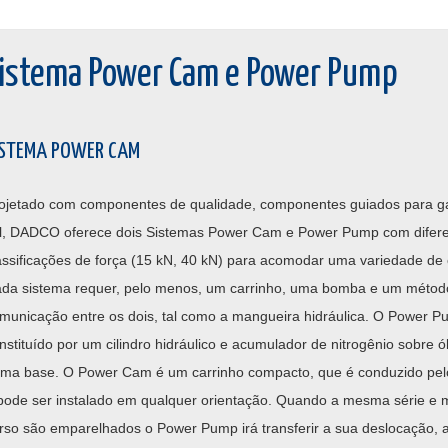
istema Power Cam e Power Pump
ISTEMA POWER CAM
ojetado com componentes de qualidade, componentes guiados para gar
il, DADCO oferece dois Sistemas Power Cam e Power Pump com difer
assificações de força (15 kN, 40 kN) para acomodar uma variedade de
da sistema requer, pelo menos, um carrinho, uma bomba e um métod
municação entre os dois, tal como a mangueira hidráulica. O Power P
nstituído por um cilindro hidráulico e acumulador de nitrogênio sobre 
ma base. O Power Cam é um carrinho compacto, que é conduzido pe
pode ser instalado em qualquer orientação. Quando a mesma série e 
rso são emparelhados o Power Pump irá transferir a sua deslocação, a