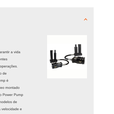
antir a vida
entes
 operações.
o de
ump é
óleo montado
lo Power Pump
modelos de
 velocidade e