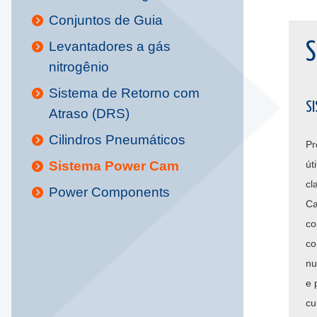
Conjuntos de Guia
Levantadores a gás
S
nitrogênio
Sistema de Retorno com
S
Atraso (DRS)
Cilindros Pneumáticos
Pr
Sistema Power Cam
út
cl
Power Components
Ca
co
co
nu
e 
cu