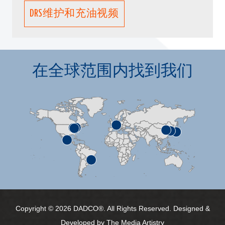
DRS维护和充油视频
在全球范围内找到我们
Copyright © 2026 DADCO®. All Rights Reserved. Designed &
Developed by
The Media Artistry