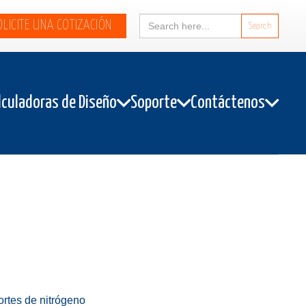
Search
OLICITE UNA COTIZACIÓN
for:
lculadoras de Diseño
Soporte
Contáctenos
rtes de nitrógeno